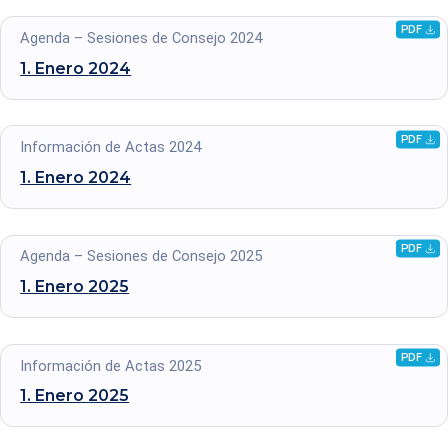
PDF
Descarg
Agenda – Sesiones de Consejo 2024
archivo
1. Enero
2024
.pdf
PDF
Descarg
Información de Actas 2024
archivo
1. Enero
2024
.pdf
PDF
Descarg
Agenda – Sesiones de Consejo 2025
archivo
1. Enero
2025
.pdf
PDF
Descarg
Información de Actas 2025
archivo
1. Enero
2025
.pdf