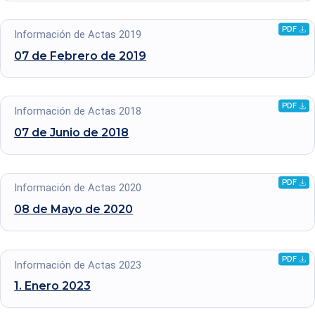
PDF
Descarg
Información de Actas 2019
archivo
07 de Febrero de
2019
.pdf
PDF
Descarg
Información de Actas 2018
archivo
07 de Junio de
2018
.pdf
PDF
Descarg
Información de Actas 2020
archivo
08 de Mayo de
2020
.pdf
PDF
Descarg
Información de Actas 2023
archivo
1. Enero
2023
.pdf