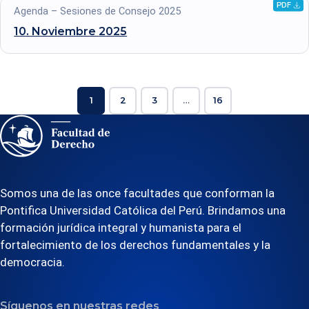
PDF
Descarg
Agenda – Sesiones de Consejo 2025
archivo
10. Noviembre
2025
.pdf
1
2
3
…
16
Somos una de las once facultades que conforman la
Pontifica Universidad Católica del Perú. Brindamos una
formación jurídica integral y humanista para el
fortalecimiento de los derechos fundamentales y la
democracia.
Síguenos en nuestras redes