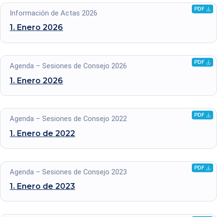
PDF
Descarg
Información de Actas 2026
archivo
1. Enero
2026
.pdf
PDF
Descarg
Agenda – Sesiones de Consejo 2026
archivo
1. Enero
2026
.pdf
PDF
Descarg
Agenda – Sesiones de Consejo 2022
archivo
1. Enero de
2022
.pdf
PDF
Descarg
Agenda – Sesiones de Consejo 2023
archivo
1. Enero de
2023
.pdf