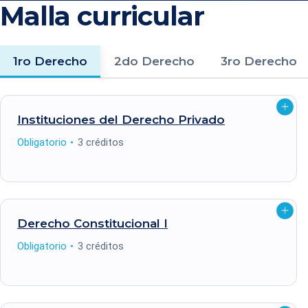
Malla curricular
1ro Derecho
2do Derecho
3ro Derecho
Abrir
Instituciones del Derecho
Privado
detalle
Tipo
Créditos
Obligatorio
3 créditos
Abrir
Derecho Constitucional
I
detalle
Tipo
Créditos
Obligatorio
3 créditos