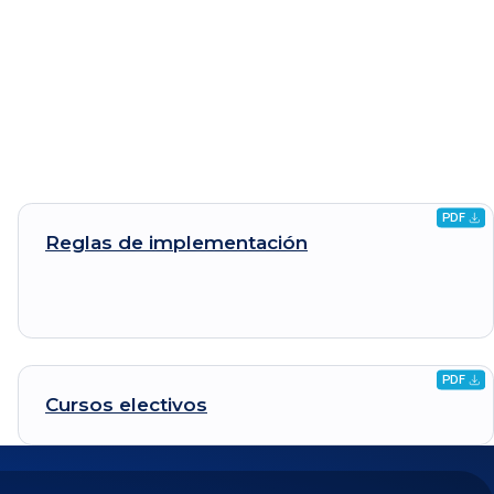
PDF
r
Descarg
Reglas de
implementación
archivo
.pdf
PDF
r
Descarg
Cursos
electivos
archivo
.pdf