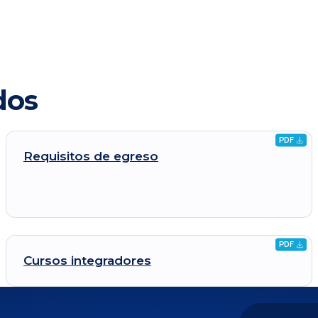
dos
PDF
Descarga
Requisitos de
egreso
archivo
.pdf
PDF
Descarga
Cursos
integradores
archivo
.pdf