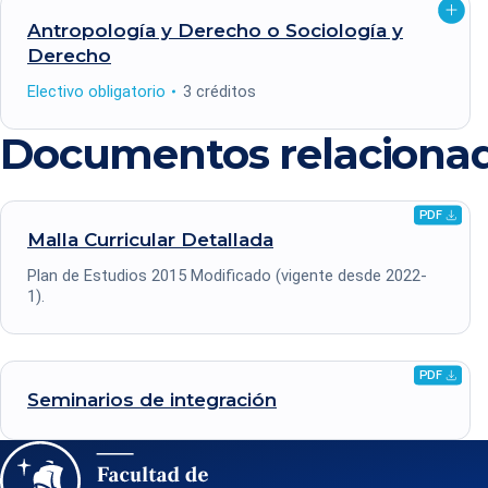
Abrir
Antropología y Derecho o Sociología y
detalle
Derecho
Tipo
Créditos
Electivo obligatorio
3 créditos
Documentos relaciona
PDF
Descargar
Malla Curricular
Detallada
archivo
.pdf
Plan de Estudios 2015 Modificado (vigente desde 2022-
1).
PDF
Descargar
Seminarios de
integración
archivo
.pdf