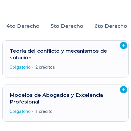
4to Derecho
5to Derecho
6to Derecho
Abrir
Teoría del conflicto y mecanismos de
detall
solución
Tipo
Créditos
Obligatorio
2 créditos
Abrir
Modelos de Abogados y Excelencia
detall
Profesional
Tipo
Créditos
Obligatorio
1 crédito