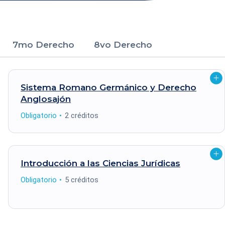
7mo Derecho
8vo Derecho
Abri
Sistema Romano Germánico y Derecho
e
deta
Anglosajón
Tipo
Créditos
Obligatorio
2 créditos
Abri
Introducción a las Ciencias
Jurídicas
e
deta
Tipo
Créditos
Obligatorio
5 créditos