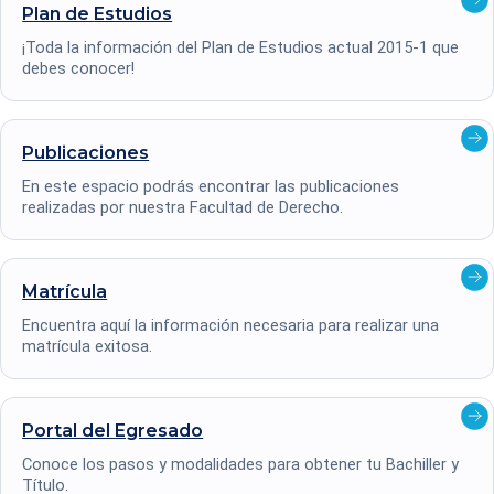
Ver
Plan de
Estudios
deta
¡Toda la información del Plan de Estudios actual 2015-1 que
debes conocer!
Ver
Publicaciones
deta
En este espacio podrás encontrar las publicaciones
realizadas por nuestra Facultad de Derecho.
Ver
Matrícula
deta
Encuentra aquí la información necesaria para realizar una
matrícula exitosa.
Ver
Portal del
Egresado
deta
Conoce los pasos y modalidades para obtener tu Bachiller y
Título.