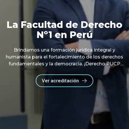
La Facultad de Derecho
La Facultad de Derecho
Nº1 en Perú
Nº1 en Perú
Brindamos una formación jurídica integral y
Brindamos una formación jurídica integral y
humanista para el fortalecimiento de los derechos
humanista para el fortalecimiento de los derechos
fundamentales y la democracia. ¡Derecho PUCP
fundamentales y la democracia. ¡Derecho PUCP
acreditado ante Sineace (6años)!
acreditado ante Sineace (6años)!
Ver acreditación
Ver acreditación