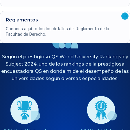
Ver
Reglamentos
deta
Conoces aquí todos los detalles del Reglamento de la
Facultad de Derecho.
Según el prestigioso QS World University Rankings by
Subject 2024, uno de los rankings de la prestigiosa
encuestadora QS en donde mide el desempeño de las
universidades según diversas especialidades.