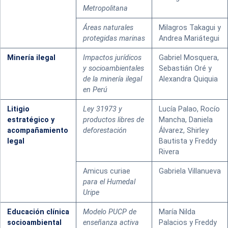
Metropolitana
Áreas naturales
Milagros Takagui y
protegidas marinas
Andrea Mariátegui
Minería ilegal
Impactos jurídicos
Gabriel Mosquera,
y socioambientales
Sebastián Oré y
de la minería ilegal
Alexandra Quiquia
en Perú
Litigio
Ley 31973 y
Lucía Palao, Rocío
estratégico y
productos libres de
Mancha, Daniela
acompañamiento
deforestación
Álvarez, Shirley
legal
Bautista y Freddy
Rivera
Amicus curiae
Gabriela Villanueva
para el Humedal
Uripe
Educación clínica
Modelo PUCP de
María Nilda
socioambiental
enseñanza activa
Palacios y Freddy