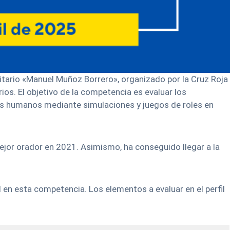
nitario «Manuel Muñoz Borrero», organizado por la Cruz Roja
ios. El objetivo de la competencia es evaluar los
hos humanos mediante simulaciones y juegos de roles en
ejor orador en 2021. Asimismo, ha conseguido llegar a la
 en esta competencia. Los elementos a evaluar en el perfil