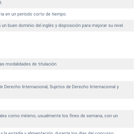
H.
ria en un período corto de tiempo.
n buen dominio del inglés y disposición para mejorar su nivel.
as modalidades de titulación
de Derecho Internacional, Sujetos de Derecho Internacional y
manales como mínimo, usualmente los fines de semana, con un
y la estadía y alimentación, durante los días del concurso,