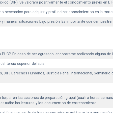
úblico (DIP). Se valorará positivamente el conocimiento previo en DI
mpo necesarios para adquirir y profundizar conocimientos en la mate
o y manejar situaciones bajo presión. Es importante que demuestren u
 PUCP. En caso de ser egresado, encontrarse realizando alguna de l
el tercio superior del aula
os, DIH, Derechos Humanos, Justicia Penal Internacional, Seminario 
 participar en las sesiones de preparación grupal (cuatro horas se
i) estudiar las lecturas y los documentos de entrenamiento
e: el financiamiento de los pasajes aéreos está sujeto a aprobación; 