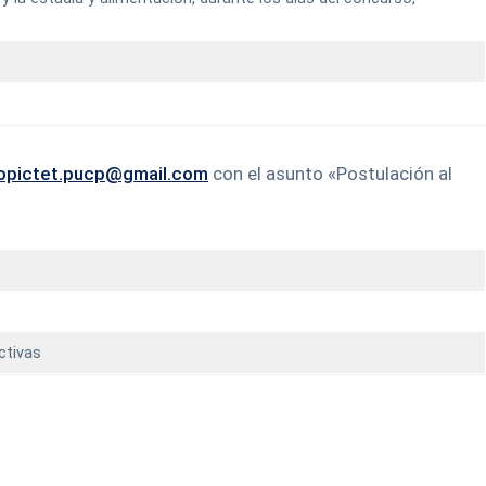
opictet.pucp@gmail.com
con el asunto «Postulación al
ctivas