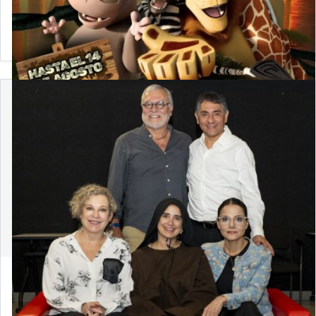
4 de agosto de 2026
Convocatoria 2026-2: Únete a la Comisión Arte y
Derecho
30 de julio de 2026
¡El teatro se apodera de Derecho PUCP! Ya
iniciaron los ensayos de «Dominga»