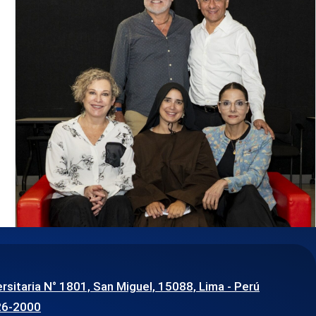
30 de julio de 2026
¡El teatro se apodera de Derecho PUCP! Ya
iniciaron los ensayos de «Dominga»
ersitaria N° 1801, San Miguel, 15088, Lima - Perú
26-2000