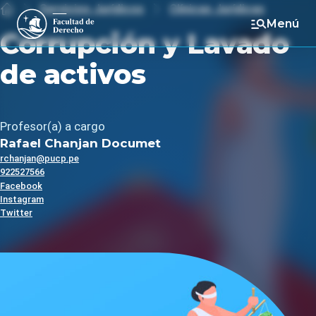
Servicios Jurídicos
Clínicas Jurídicas
Inicio
Menú
Corrupción y Lavado
de activos
Profesor(a) a cargo
Rafael Chanjan Documet
rchanjan@pucp.pe
922527566
Facebook
Instagram
Twitter