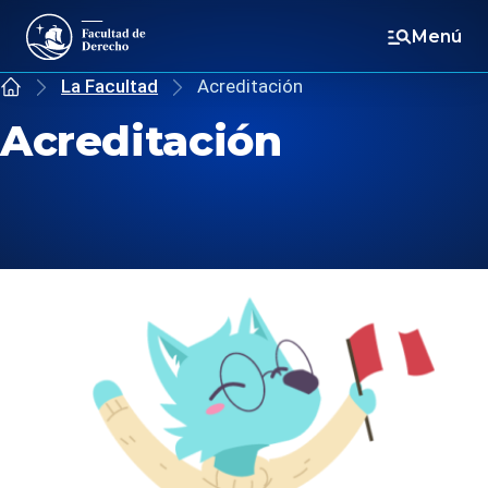
Menú
La Facultad
Acreditación
Inicio
Acreditación